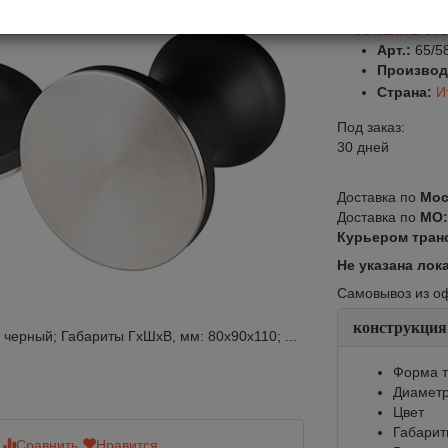
Оставить от
Арт.:
65/5
Производ
Страна:
И
Под заказ:
30 дней
Доставка по
Мос
Доставка по
МО
Курьером тран
Не указана лок
Самовывоз из офи
конструкция
черный; Габариты ГхШхВ, мм: 80х90х110; ...
Форма 
Диаметр
Цвет
Габарит
Сравнить
Нравится
Сравнить
Нр