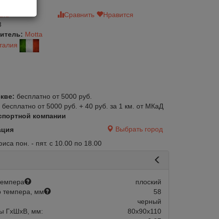
зыв
Сравнить
Нравится
8
итель:
Motta
талия
кве:
бесплатно от 5000 руб.
:
бесплатно от 5000 руб. + 40 руб. за 1 км. от МКаД
спортной компании
Выбрать город
ация
са пон. - пят. с 10.00 по 18.00
темпера
плоский
 темпера, мм
58
черный
ы ГхШхВ, мм:
80х90х110
авится
Сравнить
Нравится