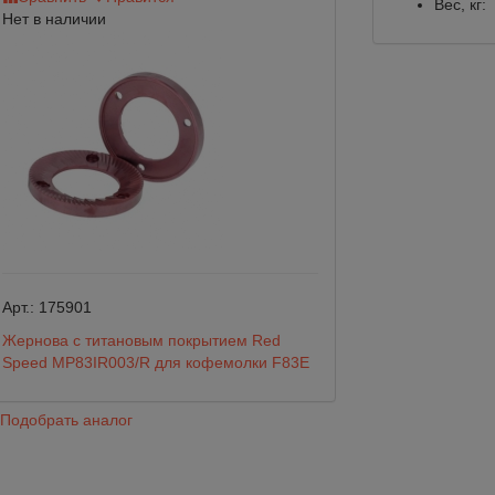
Вес, кг:
Нет в наличии
Арт.:
Модель LB
Арт.:
175901
Жернова с титановым покрытием Red
Нок Бокс черный
Speed MP83IR003/R для кофемолки F83E
перекладиной по
9 600
Подобрать аналог