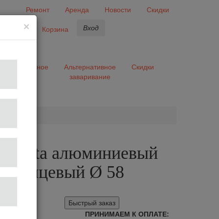
Ремонт
Аренда
Новости
Скидки
×
Вход
бранное
Корзина
ары
Разное
Альтернативное
Скидки
заваривание
та
 Motta алюминиевый
 глянцевый Ø 58
Быстрый заказ
ПРИНИМАЕМ К ОПЛАТЕ: