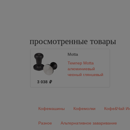
просмотренные
товары
Motta
Темпер Motta
алюминиевый
черный глянцевый
Ø 58
3 038
Кофемашины
Кофемолки
Кофе&Чай Ин
Разное
Альтернативное заваривание