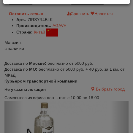
В корзину
Быстрый заказ
Оставить отзыв
Сравнить
Нравится
Арт.:
7IRSYR4BLK
Производитель:
AGAVE
Страна:
Китай
Магазин:
в наличии
Доставка по
Москве:
бесплатно от 5000 руб.
Доставка по
МО:
бесплатно от 5000 руб. + 40 руб. за 1 км. от
МКаД
Курьером транспортной компании
Выбрать город
Не указана локация
Самовывоз из офиса пон. - пят. с 10.00 по 18.00
Previous
Next