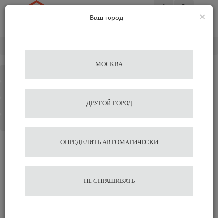
×
Ваш город
Вход
Главная
Разное
Холодильник Proxima SC 08-S
МОСКВА
Каталог
Избранное
ДРУГОЙ ГОРОД
Сравнение
Корзина
ОПРЕДЕЛИТЬ АВТОМАТИЧЕСКИ
Холодильник Proxima SC
08-S
НЕ СПРАШИВАТЬ
67 424
70 973
В корзину
Быстрый заказ