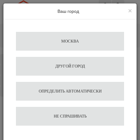
×
Ваш город
Вход
Главная
Разное
Темпер цельнометаллический алюминиевый Ø 53 с
МОСКВА
матовым покрытием Motta
Каталог
ДРУГОЙ ГОРОД
Избранное
Сравнение
Корзина
ОПРЕДЕЛИТЬ АВТОМАТИЧЕСКИ
Темпер
НЕ СПРАШИВАТЬ
цельнометаллический
алюминиевый Ø 53 с