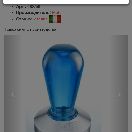
Оставить отзыв
Сравнить
Нравится
Арт.:
692/58
Производитель:
Motta
Страна:
Италия
Товар снят с производства
Previous
Next