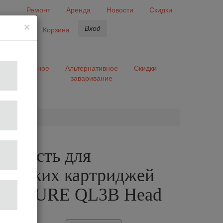
Ремонт
Аренда
Новости
Скидки
×
Вход
бранное
Корзина
ары
Разное
Альтернативное
Скидки
заваривание
та
ая часть для
ических картриджей
ERPURE QL3B Head