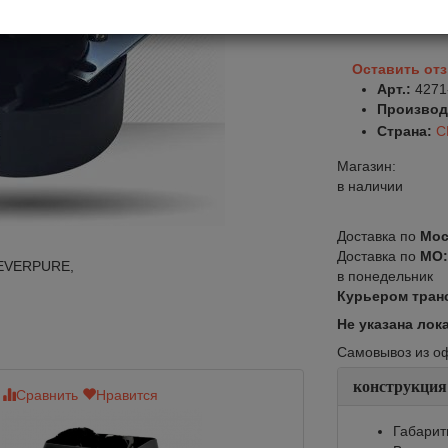
В корзину
Оставить от
Арт.:
4271
Производ
Страна:
С
Магазин:
в наличии
Доставка по
Мос
Доставка по
МО
 EVERPURE,
в понедельник
Курьером тран
Не указана лок
Самовывоз из офи
конструкция
Сравнить
Нравится
Сравнить
Нр
Габарит