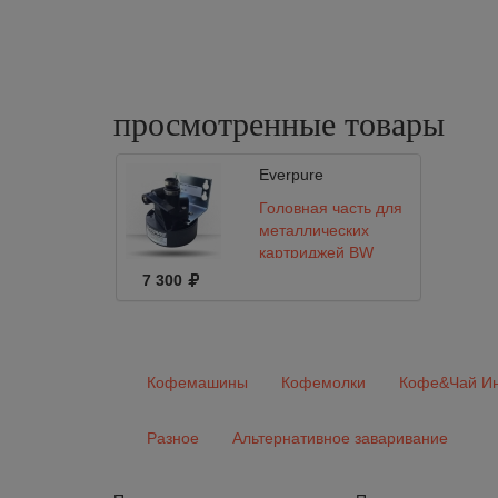
просмотренные
товары
Everpure
Головная часть для
металлических
картриджей BW
EVERPURE QL3B
7 300
Head
Кофемашины
Кофемолки
Кофе&Чай Ин
Разное
Альтернативное заваривание