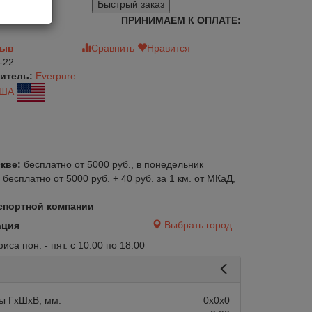
Быстрый заказ
ПРИНИМАЕМ К ОПЛАТЕ:
зыв
Сравнить
Нравится
-22
итель:
Everpure
ША
кве:
бесплатно от 5000 руб., в понедельник
:
бесплатно от 5000 руб. + 40 руб. за 1 км. от МКаД,
спортной компании
Выбрать город
ация
са пон. - пят. с 10.00 по 18.00
авится
Сравнить
Нравится
ы ГхШхВ, мм:
0х0х0