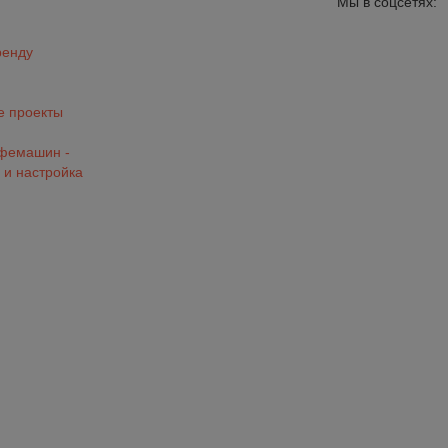
Мы в соцсетях:
ренду
 проекты
офемашин -
 и настройка