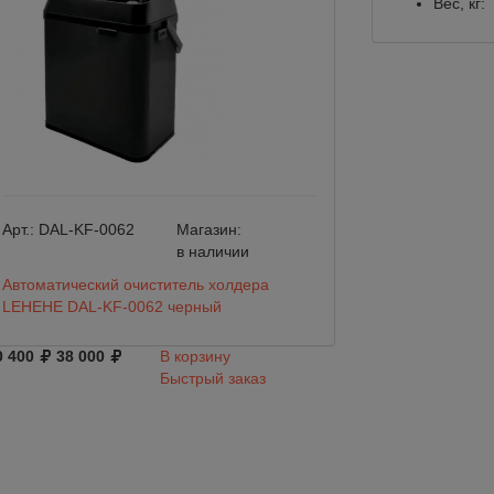
Вес, кг:
Арт.:
DAL-KF-0062
Магазин:
Арт.:
BW5009-00
в наличии
Автоматический очиститель холдера
Помпа Flojet BW
LEHEHE DAL-KF-0062 черный
бутилированной 
0 400
38 000
В корзину
27 000
Быстрый заказ