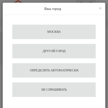
×
Ваш город
Вход
Главная
Разное
Шкаф холодильный Cooleq TBC-46
МОСКВА
Каталог
Избранное
ДРУГОЙ ГОРОД
Сравнение
Корзина
ОПРЕДЕЛИТЬ АВТОМАТИЧЕСКИ
Шкаф холодильный Cooleq
TBC-46
НЕ СПРАШИВАТЬ
22 500
В корзину
Быстрый заказ