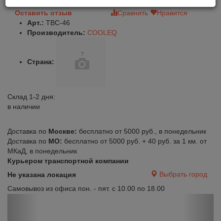
Оставить отзыв
Сравнить
Нравится
Арт.:
TBC-46
Производитель:
COOLEQ
Страна:
Склад 1-2 дня:
в наличии
Доставка по
Москве:
бесплатно от 5000 руб., в понедельник
Доставка по
МО:
бесплатно от 5000 руб. + 40 руб. за 1 км. от
МКаД, в понедельник
Курьером транспортной компании
Выбрать город
Не указана локация
Самовывоз из офиса пон. - пят. с 10.00 по 18.00
Previous
Next