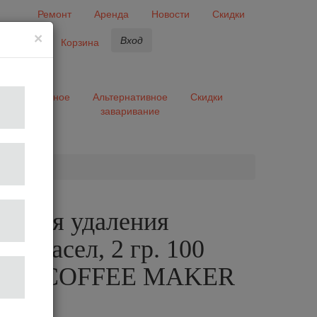
Ремонт
Аренда
Новости
Скидки
×
Вход
бранное
Корзина
ары
Разное
Альтернативное
Скидки
заваривание
та
ки для удаления
ых масел, 2 гр. 100
XOR COFFEE MAKER
TS