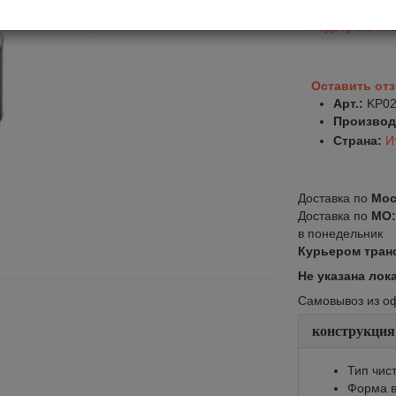
Подобрать ана
Оставить от
Арт.:
KP0
Производ
Страна:
И
Доставка по
Мос
Доставка по
МО
в понедельник
Курьером тран
Не указана лок
Самовывоз из офи
конструкция
Тип чис
Форма в