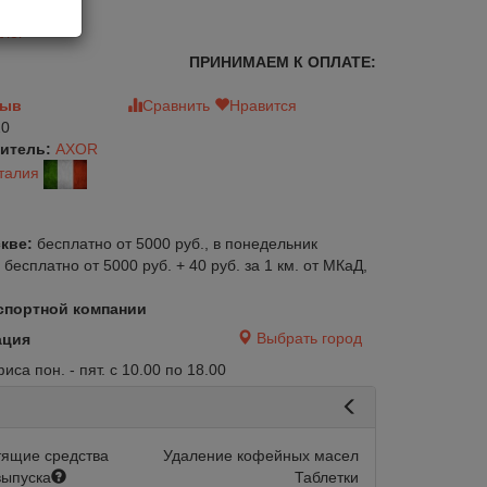
лог
ПРИНИМАЕМ К ОПЛАТЕ:
зыв
Сравнить
Нравится
20
итель:
AXOR
талия
кве:
бесплатно от 5000 руб., в понедельник
:
бесплатно от 5000 руб. + 40 руб. за 1 км. от МКаД,
спортной компании
Выбрать город
ация
са пон. - пят. с 10.00 по 18.00
тящие средства
Удаление кофейных масел
ыпуска
Таблетки