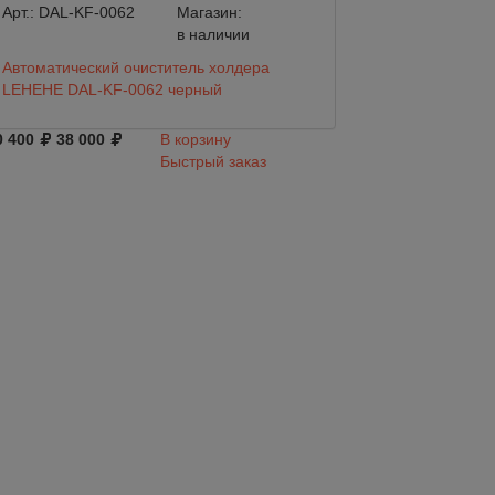
Арт.:
DAL-KF-0062
Магазин:
Арт.:
BW5009-00
в наличии
Автоматический очиститель холдера
Помпа Flojet BW
LEHEHE DAL-KF-0062 черный
бутилированной 
0 400
38 000
В корзину
27 000
Быстрый заказ