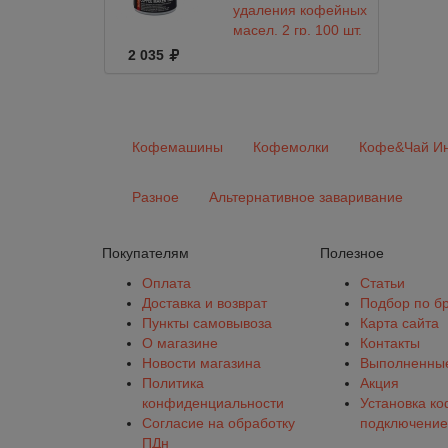
удаления кофейных
масел, 2 гр. 100 шт.
AXOR COFFEE
2 035
MAKER TABLETS
Кофемашины
Кофемолки
Кофе&Чай Ин
Разное
Альтернативное заваривание
Покупателям
Полезное
Оплата
Статьи
Доставка и возврат
Подбор по б
Пункты самовывоза
Карта сайта
О магазине
Контакты
Новости магазина
Выполненные
Политика
Акция
конфиденциальности
Установка к
Согласие на обработку
подключение
ПДн