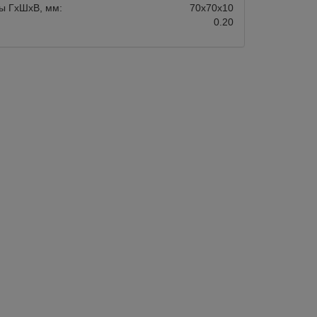
ы ГхШхВ, мм:
70х70х10
0.20
авится
Сравнить
Нравится