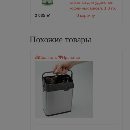
таблетки для удаления
кофейных масел, 1.3 гр.
120 шт. Biocaf Tablets
2 035
В корзину
Похожие товары
Сравнить
Нравится