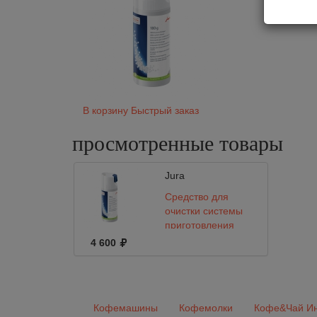
В корзину
Быстрый заказ
просмотренные
товары
Jura
Средство для
очистки системы
приготовления
молока
4 600
(микрогранулы)
180g Jura
Кофемашины
Кофемолки
Кофе&Чай Ин