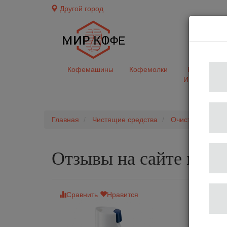
Другой город
доставк
Кофемашины
Кофемолки
Кофе&Чай
Ингредиент
Главная
Чистящие средства
Очистка молочн
Отзывы на сайте мир
Сравнить
Нравится
Средство