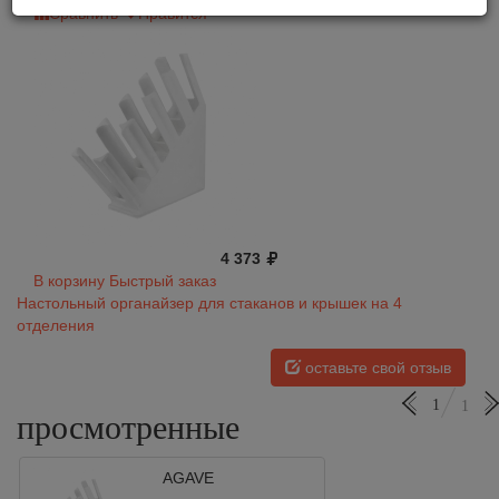
Сравнить
Нравится
4 373
В корзину
Быстрый заказ
Настольный органайзер для стаканов и крышек на 4
отделения
оставьте свой отзыв
1
1
просмотренные
AGAVE