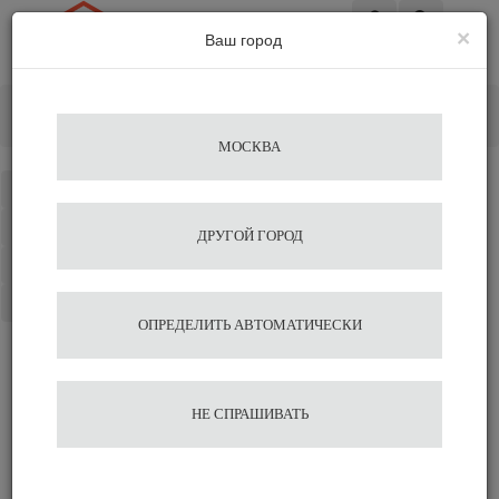
×
Ваш город
Вход
Главная
Кофе&Чай Ингредиенты
В зернах
Кофе в зернах Nivona DELICATO, 1кг.
Добавить отзыв
МОСКВА
Каталог
Избранное
ДРУГОЙ ГОРОД
Сравнение
Корзина
ОПРЕДЕЛИТЬ АВТОМАТИЧЕСКИ
Отзывы на сайте миркофе
НЕ СПРАШИВАТЬ
Сравнить
Нравится