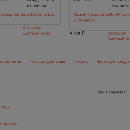
в наличии
в наличи
й жернов Sette BG cone burr
Нижний жернов Sette AP cone
(Стандарт)
В корзину
Быстрый заказ
4 708
В корзину
Быстрый за
гредиенты
Фильтры для воды
Посуда
Чистящие средст
Мы в соцсетях:
ренду
 проекты