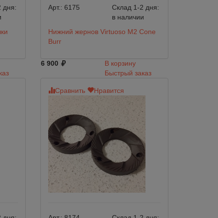
 дня:
Арт.:
6175
Склад 1-2 дня:
и
в наличии
лки
Нижний жернов Virtuoso M2 Cone
Burr
6 900
В корзину
каз
Быстрый заказ
Сравнить
Нравится
 дня:
Арт.:
8174
Склад 1-2 дня: