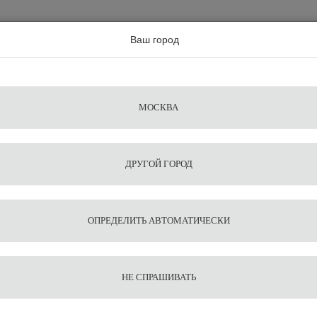
а по всей россии
Ваш город
Поиск
Сравнение
Из
Фильтры
Посуда
Чистящие
Запчасти
Аксессу
МОСКВА
ы
для
средства
для
воды
барис
ДРУГОЙ ГОРОД
Baratza
ОПРЕДЕЛИТЬ АВТОМАТИЧЕСКИ
НЕ СПРАШИВАТЬ