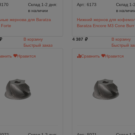
8170
Склад 1-2 дня:
Арт.:
6173
Склад 1-2
в наличии
в наличи
ные жернова для Baratza
Нижний жернов для кофемо
 Forte
Baratza Encore M3 Cone Burr
В корзину
4 387
В корзину
Быстрый заказ
Быстрый за
внить
Нравится
Сравнить
Нравится
S072
Склад 1-2 дня:
Арт.:
S071
Склад 1-2