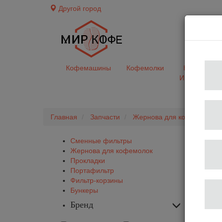
Другой город
доставк
Кофемашины
Кофемолки
Кофе&Чай
Ингредиент
Главная
Запчасти
Жернова для кофемолок
Сменные фильтры
Жернова для кофемолок
Прокладки
Портафильтр
Фильтр-корзины
Бункеры
Бренд