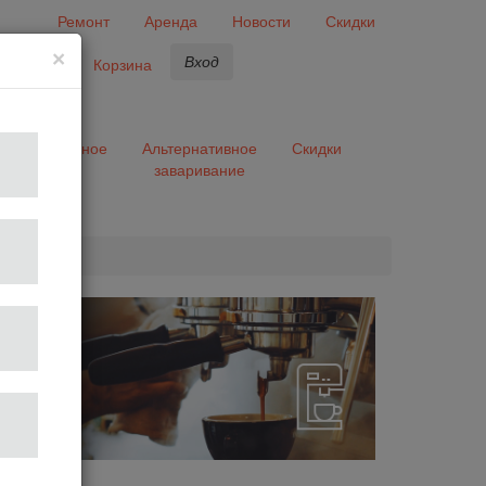
Ремонт
Аренда
Новости
Скидки
×
Вход
бранное
Корзина
ары
Разное
Альтернативное
Скидки
заваривание
та