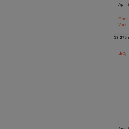
Арт.:
Сталь
Vario,
13 375
Сра
Арт.: