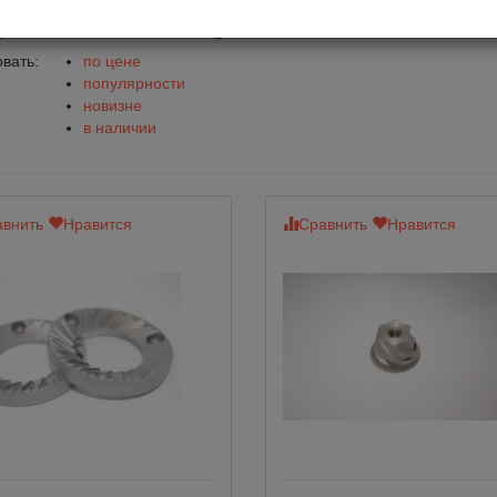
нова для кофемолок Baratza
вать:
по цене
популярности
новизне
в наличии
внить
Нравится
Сравнить
Нравится