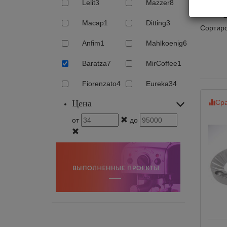
Жер
Lelit
3
Mazzer
8
Macap
1
Ditting
3
Сортиро
Anfim
1
Mahlkoenig
6
Baratza
7
MirCoffee
1
Fiorenzato
4
Eureka
34
Цена
Сра
от
до