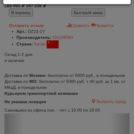
183 493
187 238
В корзину
Быстрый заказ
Оставить отзыв
Сравнить
Нравится
Арт.:
DZ23-1Y
Производитель:
DAZHENG
Страна:
Китай
Склад 1-2 дня:
в наличии
Доставка по
Москве:
бесплатно от 5000 руб., в понедельник
Доставка по
МО:
бесплатно от 5000 руб. + 40 руб. за 1 км. от
МКаД, в понедельник
Курьером транспортной компании
Выбрать город
Не указана локация
Самовывоз из офиса пон. - пят. с 10.00 по 18.00
Previous
Next