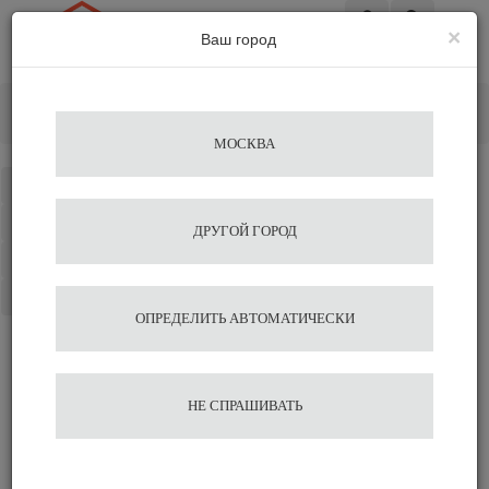
×
Ваш город
Вход
Главная
Разное
Вспениватели
Встраиваемый вспениватель молока GALAXY DAZHENG
МОСКВА
Каталог
Избранное
ДРУГОЙ ГОРОД
Сравнение
Корзина
ОПРЕДЕЛИТЬ АВТОМАТИЧЕСКИ
Встраиваемый
НЕ СПРАШИВАТЬ
вспениватель молока
GALAXY DAZHENG