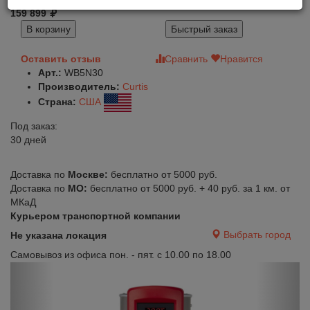
159 899
В корзину
Быстрый заказ
Оставить отзыв
Сравнить
Нравится
Арт.:
WB5N30
Производитель:
Curtis
Страна:
США
Под заказ:
30 дней
Доставка по
Москве:
бесплатно от 5000 руб.
Доставка по
МО:
бесплатно от 5000 руб. + 40 руб. за 1 км. от
МКаД
Курьером транспортной компании
Выбрать город
Не указана локация
Самовывоз из офиса пон. - пят. с 10.00 по 18.00
Previous
Next