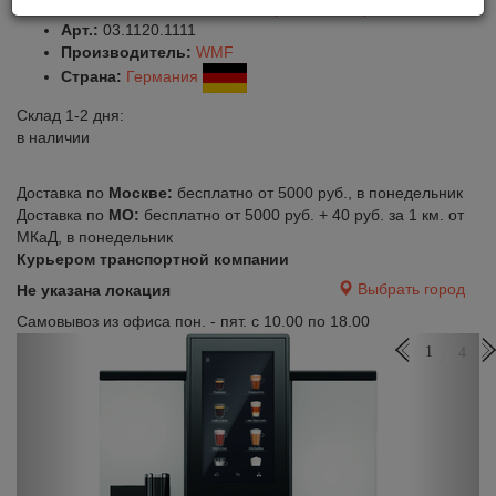
Оставить отзыв
Сравнить
Нравится
Арт.:
03.1120.1111
Производитель:
WMF
Страна:
Германия
Склад 1-2 дня:
в наличии
Доставка по
Москве:
бесплатно от 5000 руб., в понедельник
Доставка по
МО:
бесплатно от 5000 руб. + 40 руб. за 1 км. от
МКаД, в понедельник
Курьером транспортной компании
Выбрать город
Не указана локация
Самовывоз из офиса пон. - пят. с 10.00 по 18.00
Previous
Next
1
4