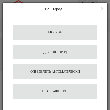
×
Ваш город
Вход
Главная
Кофемашины
Суперавтоматы
Кофемашина WMF 1100S
МОСКВА
Каталог
Избранное
ДРУГОЙ ГОРОД
Сравнение
Корзина
ОПРЕДЕЛИТЬ АВТОМАТИЧЕСКИ
Кофемашина WMF 1100S
НЕ СПРАШИВАТЬ
451 669
460 887
Выбрать комплектацию
Быстрый заказ