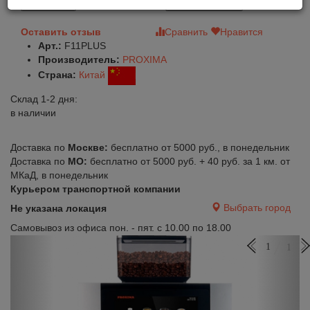
В корзину
Быстрый заказ
Оставить отзыв
Сравнить
Нравится
Арт.:
F11PLUS
Производитель:
PROXIMA
Страна:
Китай
Склад 1-2 дня:
в наличии
Доставка по
Москве:
бесплатно от 5000 руб., в понедельник
Доставка по
МО:
бесплатно от 5000 руб. + 40 руб. за 1 км. от
МКаД, в понедельник
Курьером транспортной компании
Выбрать город
Не указана локация
Самовывоз из офиса пон. - пят. с 10.00 по 18.00
Previous
Next
1
1