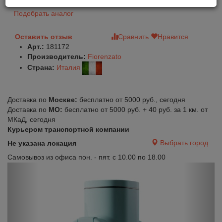
Подобрать аналог
Оставить отзыв
Сравнить
Нравится
Арт.:
181172
Производитель:
Fiorenzato
Страна:
Италия
Доставка по
Москве:
бесплатно от 5000 руб., сегодня
Доставка по
МО:
бесплатно от 5000 руб. + 40 руб. за 1 км. от
МКаД, сегодня
Курьером транспортной компании
Выбрать город
Не указана локация
Самовывоз из офиса пон. - пят. с 10.00 по 18.00
Previous
Next