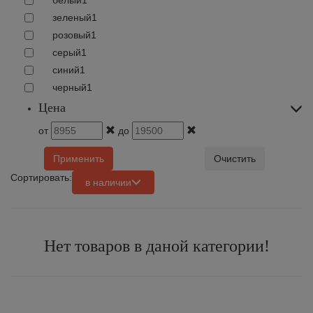
белый
1
зеленый
1
розовый
1
серый
1
синий
1
черный
1
Цена
от
до
Применить
Очистить
Сортировать:
в наличии
Нет товаров в даной категории!