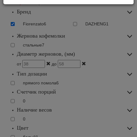
Ручные кофемолки
Бренд
Fiorenzato
6
DAZHENG
1
Жернова кофемолки
стальные
7
Диаметр жерновов, (мм)
от
до
Тип дозации
прямого помола
6
Счетчик порций
0
Наличие весов
0
Цвет