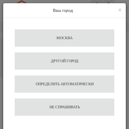
×
Ваш город
Вход
Главная
Кофемолки
Ручные кофемолки
Fiorenzato
МОСКВА
Каталог
Избранное
ДРУГОЙ ГОРОД
Сравнение
Корзина
ОПРЕДЕЛИТЬ АВТОМАТИЧЕСКИ
НЕ СПРАШИВАТЬ
Ручные кофемолки Fiorenzato
Электрические