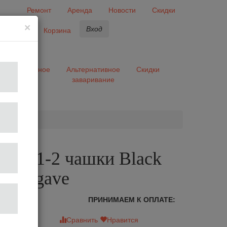
Ремонт
Аренда
Новости
Скидки
×
Вход
бранное
Корзина
ары
Разное
Альтернативное
Скидки
заваривание
та
а на 1-2 чашки Black
Cup Agave
ПРИНИМАЕМ К ОПЛАТЕ:
зыв
Сравнить
Нравится