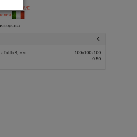
28
итель:
AGAVE
талия
оизводства
ы ГхШхВ, мм:
100х100х100
0.50
авится
Сравнить
Нравится