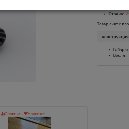
Арт.:
FC0
Производ
Страна:
И
Товар снят с пр
конструкция
Габарит
Вес, кг:
Сравнить
Нравится
Сравнить
Нр