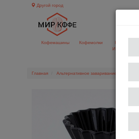
Другой город
доставк
Кофемашины
Кофемолки
Кофе&Чай
Ингредиент
Главная
Альтернативное заваривание
Пуров