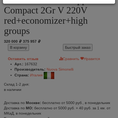
Nuova Simonelli Appia Life
Compact 2Gr V 220V
red+economizer+high
groups
320 000
375 957
В корзину
Быстрый заказ
Оставить отзыв
Сравнить
Нравится
Арт.:
167632
Производитель:
Nuova Simonelli
Страна:
Италия
Склад 1-2 дня:
в наличии
Доставка по
Москве:
бесплатно от 5000 руб., в понедельник
Доставка по
МО:
бесплатно от 5000 руб. + 40 руб. за 1 км. от
МКаД, в понедельник