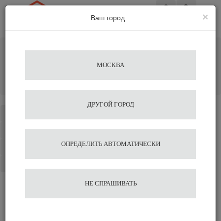
×
Ваш город
Вход
Главная
Кофемашины
Профессиональные кофемашины
МОСКВА
Профессиональные с высокой группой
Кофемашина-автомат Nuova Simonelli Appia Life Compact
2Gr V 220V red+economizer+high groups
ДРУГОЙ ГОРОД
Каталог
Избранное
ОПРЕДЕЛИТЬ АВТОМАТИЧЕСКИ
Сравнение
Корзина
НЕ СПРАШИВАТЬ
Кофемашина-автомат