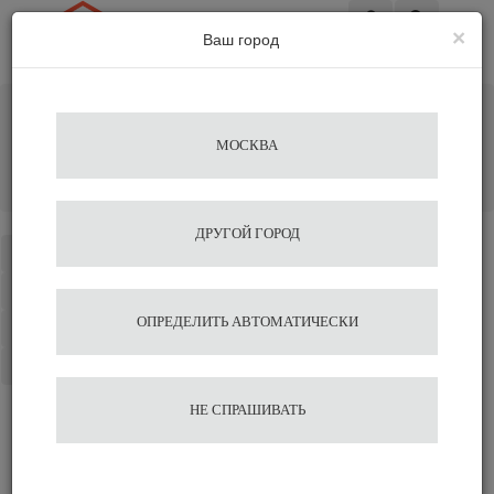
×
Ваш город
Вход
Главная
Кофемашины
Профессиональные кофемашины
МОСКВА
Профессиональные с высокой группой
Кофемашина-автомат Nuova Simonelli Appia LIFE 1gr V
220V black+high groups
ДРУГОЙ ГОРОД
Каталог
Избранное
ОПРЕДЕЛИТЬ АВТОМАТИЧЕСКИ
Сравнение
Корзина
НЕ СПРАШИВАТЬ
Кофемашина-автомат