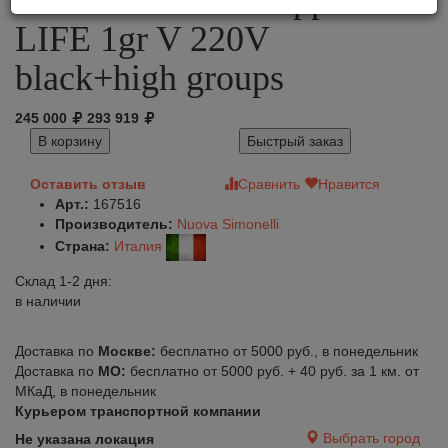
Nuova Simonelli Appia
LIFE 1gr V 220V
black+high groups
245 000
293 919
В корзину
Быстрый заказ
Оставить отзыв
Сравнить
Нравится
Арт.:
167516
Производитель:
Nuova Simonelli
Страна:
Италия
Склад 1-2 дня:
в наличии
Доставка по
Москве:
бесплатно от 5000 руб., в понедельник
Доставка по
МО:
бесплатно от 5000 руб. + 40 руб. за 1 км. от
МКаД, в понедельник
Курьером транспортной компании
Выбрать город
Не указана локация