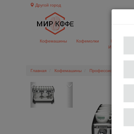
Другой город
доставк
Кофемашины
Кофемолки
Кофе&Чай
Ингредиент
Главная
Кофемашины
Профессиональные 
Previous
Next