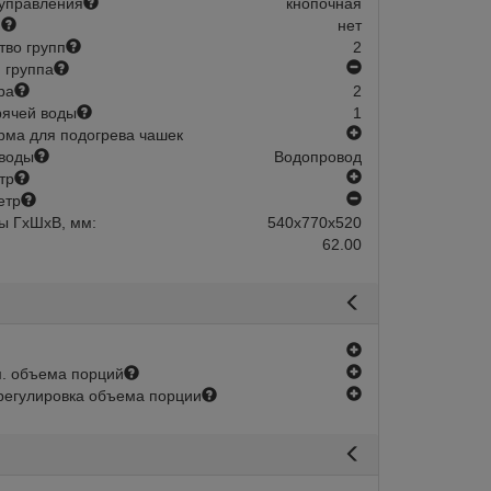
управления
кнопочная
й
нет
тво групп
2
нет
 группа
ра
2
рячей воды
1
есть
ма для подогрева чашек
воды
Водопровод
есть
тр
нет
етр
авится
Сравнить
Нравится
ы ГхШхВ, мм:
540х770х520
62.00
есть
есть
. объема порций
есть
регулировка объема порции