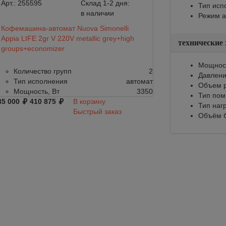
Арт.:
255595
Склад 1-2 дня:
Арт.:
167625
Тип исп
в наличии
Режим а
Кофемашина-автомат Nuova Simonelli
Кофемашина-авто
Appia LIFE 2gr V 220V metallic grey+high
Appia LIFE 2gr V 
технические
groups+economizer
groups+economiz
Мощност
Количество групп
2
Количество г
Давлени
Тип исполнения
автомат
Тип исполне
Объем р
Мощность, Вт
3350
Мощность, Вт
Тип по
35 000
410 875
В корзину
342 000
402 819
Тип наг
Быстрый заказ
Объём б