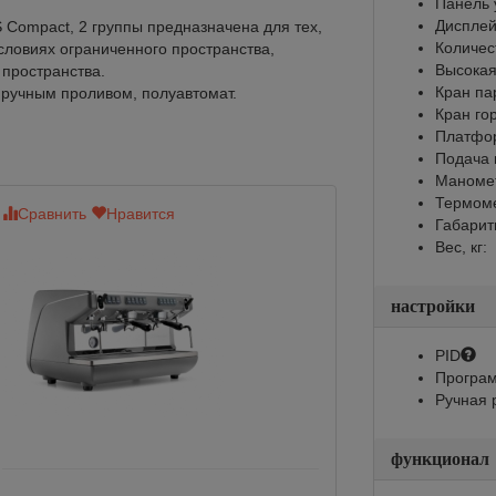
Панель 
Диспле
 Compact, 2 группы предназначена для тех,
Количес
условиях ограниченного пространства,
Высокая
 пространства.
Кран па
 ручным проливом, полуавтомат.
Кран го
Платфор
Подача 
Маноме
Термом
Сравнить
Нравится
Сравнить
Нр
Габарит
Вес, кг:
настройки
PID
Програм
Ручная 
функционал