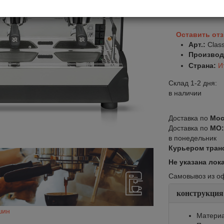
В корзину
Оставить от
Арт.:
Clas
Производ
Страна:
И
Склад 1-2 дня:
в наличии
Доставка по
Мос
Доставка по
МО
в понедельник
Курьером тран
Не указана лок
Самовывоз из офи
конструкция
шин
Материа