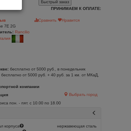
Быстрый заказ
ПРИНИМАЕМ К ОПЛАТЕ:
зыв
Сравнить
Нравится
se 7E 2G
итель:
Rancilio
талия
кве:
бесплатно от 5000 руб., в понедельник
:
бесплатно от 5000 руб. + 40 руб. за 1 км. от МКаД,
спортной компании
Выбрать город
ация
са пон. - пят. с 10.00 по 18.00
л корпуса
нержавеющая сталь