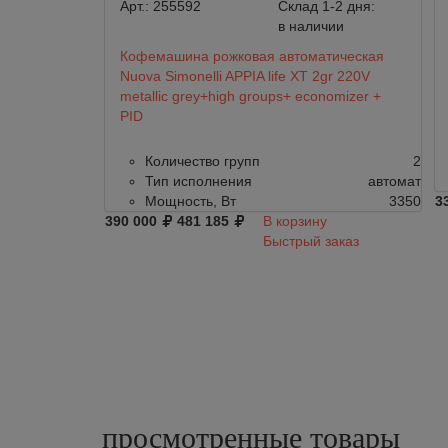
Арт.:
255592
Склад 1-2 дня:
в наличии
Кофемашина рожковая автоматическая
Nuova Simonelli APPIA life XT 2gr 220V
metallic grey+high groups+ economizer +
PID
Количество групп
2
Тип исполнения
автомат
Мощность, Вт
3350
3
390 000
481 185
В корзину
Быстрый заказ
просмотренные
товары