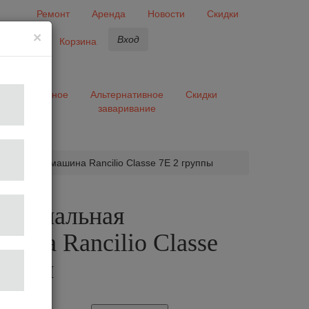
Ремонт
Аренда
Новости
Скидки
×
Вход
бранное
Корзина
ары
Разное
Альтернативное
Скидки
заваривание
та
ная кофемашина Rancilio Classe 7E 2 группы
сиональная
шина Rancilio Classe
руппы