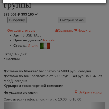
группы
373 506
393 165
В корзину
Быстрый заказ
Оставить отзыв
Сравнить
Нравится
Арт.:
5 USB TALL
Производитель:
Rancilio
Страна:
Италия
Склад 1-2 дня:
в наличии
Доставка по
Москве:
бесплатно от 5000 руб., сегодня
Доставка по
МО:
бесплатно от 5000 руб. + 40 руб. за 1 км. от
МКаД, сегодня
Курьером транспортной компании
Выбрать город
Не указана локация
Самовывоз из офиса пон. - пят. с 10.00 по 18.00
Previous
Next