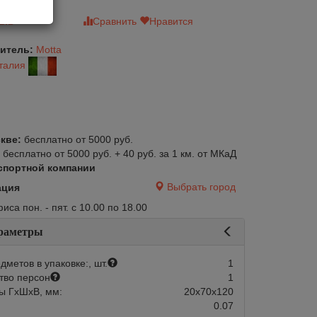
зыв
Сравнить
Нравится
итель:
Motta
талия
кве:
бесплатно от 5000 руб.
:
бесплатно от 5000 руб. + 40 руб. за 1 км. от МКаД
спортной компании
Выбрать город
ация
са пон. - пят. с 10.00 по 18.00
раметры
дметов в упаковке:, шт.
1
тво персон
1
ы ГхШхВ, мм:
20х70х120
0.07