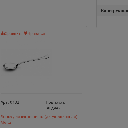
Конструкци
Сравнить
Нравится
Сравнить
Нр
Арт.:
0482
Под заказ:
Арт.:
0200
30 дней
Ложка для каптестинга (дигустационная)
Ложка для Латте 
Motta