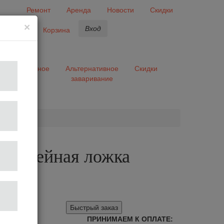
Ремонт
Аренда
Новости
Скидки
×
Вход
бранное
Корзина
ары
Разное
Альтернативное
Скидки
заваривание
та
 кофейная ложка
Быстрый заказ
ПРИНИМАЕМ К ОПЛАТЕ: