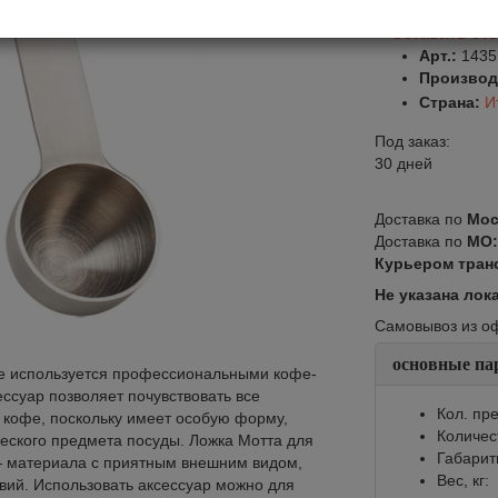
Оставить от
Арт.:
1435
Производ
Страна:
И
Под заказ:
30 дней
Доставка по
Мос
Доставка по
МО
Курьером тран
Не указана лок
Самовывоз из офи
основные па
рое используется профессиональными кофе-
ессуар позволяет почувствовать все
Кол. пре
 кофе, поскольку имеет особую форму,
Количес
ческого предмета посуды. Ложка Мотта для
Габарит
— материала с приятным внешним видом,
Вес, кг:
вий. Использовать аксессуар можно для