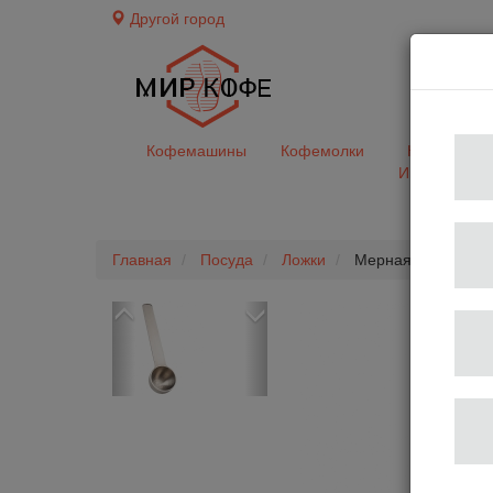
Другой город
доставк
Кофемашины
Кофемолки
Кофе&Чай
Ингредиент
Главная
Посуда
Ложки
Мерная кофейная 
Previous
Next