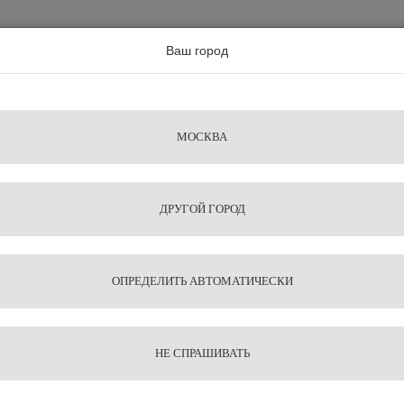
а по всей россии
Ваш город
Поиск
Сравнение
Из
Фильтры
Посуда
Чистящие
Запчасти
Аксессу
МОСКВА
ы
для
средства
для
воды
барис
ДРУГОЙ ГОРОД
ложка Motta
1
4
Мерная
ОПРЕДЕЛИТЬ АВТОМАТИЧЕСКИ
Motta
НЕ СПРАШИВАТЬ
1 118
В корзину