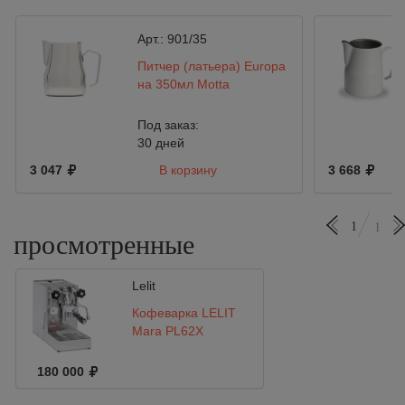
Арт.:
901/35
Питчер (латьера) Europa
на 350мл Motta
Под заказ:
30 дней
3 047
В корзину
3 668
1
1
просмотренные
Lelit
Кофеварка LELIT
Mara PL62X
180 000