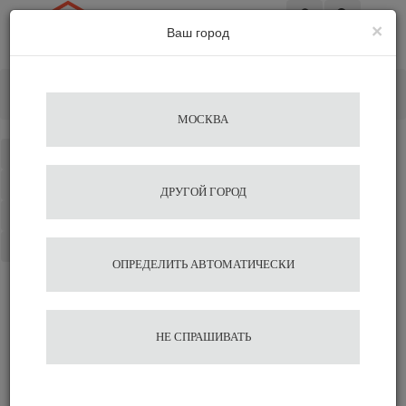
×
Ваш город
Вход
Главная
Кофемашины
Кофеварки для дома
Кофеварка LELIT Mara PL62X
МОСКВА
Каталог
Избранное
ДРУГОЙ ГОРОД
Сравнение
Корзина
ОПРЕДЕЛИТЬ АВТОМАТИЧЕСКИ
Кофеварка LELIT Mara
НЕ СПРАШИВАТЬ
PL62X