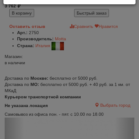
3 762
В корзину
Быстрый заказ
Оставить отзыв
Сравнить
Нравится
Арт.:
2750
Производитель:
Motta
Страна:
Италия
Магазин:
в наличии
Доставка по
Москве:
бесплатно от 5000 руб.
Доставка по
МО:
бесплатно от 5000 руб. + 40 руб. за 1 км. от
МКаД
Курьером транспортной компании
Выбрать город
Не указана локация
Самовывоз из офиса пон. - пят. с 10.00 по 18.00
Previous
Next