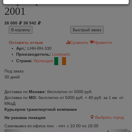
2001
26 000
38 542
В корзину
Быстрый заказ
Оставить отзыв
Сравнить
Нравится
Арт.:
LHH-RH-330
Производитель:
Lookyami
Страна:
Ирландия
Под заказ:
30 дней
Доставка по
Москве:
бесплатно от 5000 руб.
Доставка по
МО:
бесплатно от 5000 руб. + 40 руб. за 1 км. от
МКаД
Курьером транспортной компании
Выбрать город
Не указана локация
Самовывоз из офиса пон. - пят. с 10.00 по 18.00