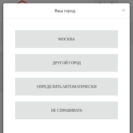
×
Ваш город
Вход
Главная
Кофемашины
Профессиональная капельная фильтр кофеварка LEHEHE
МОСКВА
RXG 2001
Каталог
ДРУГОЙ ГОРОД
Избранное
Сравнение
Корзина
ОПРЕДЕЛИТЬ АВТОМАТИЧЕСКИ
Профессиональная
НЕ СПРАШИВАТЬ
капельная фильтр
кофеварка LEHEHE RXG