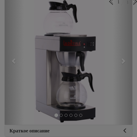
Previous
Next
1
1
Краткое описание