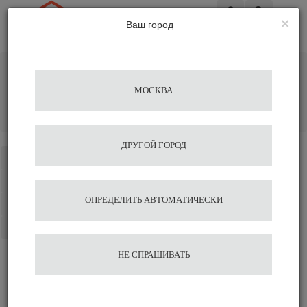
×
Ваш город
Вход
Главная
Кофемашины
Капельные фильтровальные кофеварки
МОСКВА
Профессиональная капельная фильтр кофеварка LEHEHE
RXG 2001
Добавить отзыв
ДРУГОЙ ГОРОД
Каталог
Избранное
ОПРЕДЕЛИТЬ АВТОМАТИЧЕСКИ
Сравнение
Корзина
НЕ СПРАШИВАТЬ
Отзывы на сайте миркофе