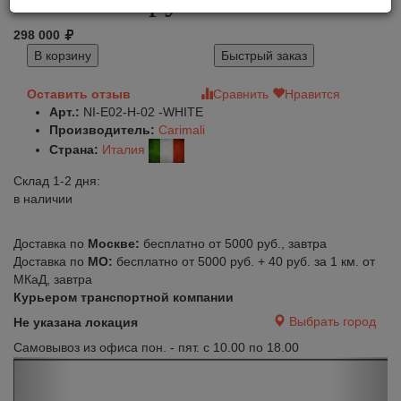
298 000
В корзину
Быстрый заказ
Оставить отзыв
Сравнить
Нравится
Арт.:
NI-E02-H-02 -WHITE
Производитель:
Carimali
Страна:
Италия
Склад 1-2 дня:
в наличии
Доставка по
Москве:
бесплатно от 5000 руб., завтра
Доставка по
МО:
бесплатно от 5000 руб. + 40 руб. за 1 км. от
МКаД, завтра
Курьером транспортной компании
Выбрать город
Не указана локация
Самовывоз из офиса пон. - пят. с 10.00 по 18.00
Previous
Next