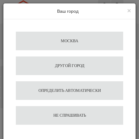
×
Ваш город
Вход
Главная
Кофемашины
Профессиональные кофемашины
МОСКВА
Кофемашина Carimali Nimble 2 гр., автомат, высокие
группы
Добавить отзыв
ДРУГОЙ ГОРОД
Каталог
Избранное
ОПРЕДЕЛИТЬ АВТОМАТИЧЕСКИ
Сравнение
Корзина
НЕ СПРАШИВАТЬ
Отзывы на сайте миркофе