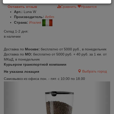
Оставить отзыв
Сравнить
Нравится
Арт.:
Luna W
Производитель:
Anfim
Страна:
Италия
Склад 1-2 дня:
в наличии
Доставка по
Москве:
бесплатно от 5000 руб., в понедельник
Доставка по
МО:
бесплатно от 5000 руб. + 40 руб. за 1 км. от
МКаД, в понедельник
Курьером транспортной компании
Выбрать город
Не указана локация
Самовывоз из офиса пон. - пят. с 10.00 по 18.00
Previous
Next