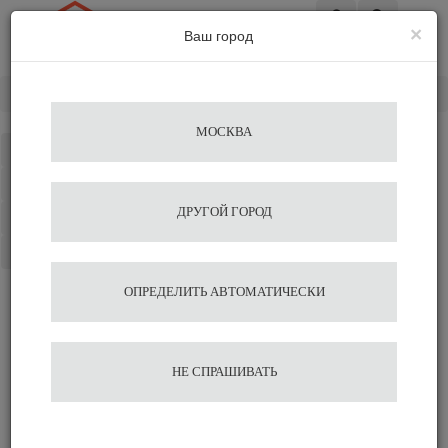
×
Ваш город
Вход
Главная
Кофемашины
Кофемолка Anfim Luna white
МОСКВА
Каталог
Избранное
ДРУГОЙ ГОРОД
Сравнение
Корзина
ОПРЕДЕЛИТЬ АВТОМАТИЧЕСКИ
Кофемолка Anfim Luna
white
НЕ СПРАШИВАТЬ
125 685
128 250
В корзину
Быстрый заказ