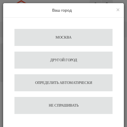
×
Ваш город
Вход
Главная
Кофемашины
Кофе на песке
Аппарат Кофе на песке Johny АК/8-4
МОСКВА
Каталог
Избранное
ДРУГОЙ ГОРОД
Сравнение
Корзина
ОПРЕДЕЛИТЬ АВТОМАТИЧЕСКИ
Аппарат Кофе на песке
НЕ СПРАШИВАТЬ
Johny АК/8-4
37 623