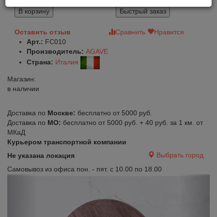
1 221
В корзину
Быстрый заказ
Оставить отзыв
Сравнить
Нравится
Арт.:
FC010
Производитель:
AGAVE
Страна:
Италия
Магазин:
в наличии
Доставка по
Москве:
бесплатно от 5000 руб.
Доставка по
МО:
бесплатно от 5000 руб. + 40 руб. за 1 км. от
МКаД
Курьером транспортной компании
Выбрать город
Не указана локация
Самовывоз из офиса пон. - пят. с 10.00 по 18.00
Previous
Next