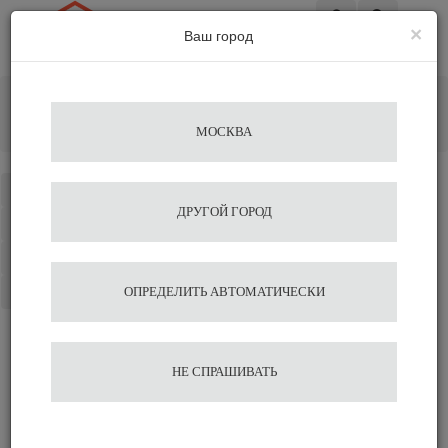
×
Ваш город
Вход
Главная
Кофемашины
Капельные фильтровальные кофеварки
МОСКВА
Кольцо для воронки пуровера Agave
Каталог
ДРУГОЙ ГОРОД
Избранное
Сравнение
Корзина
ОПРЕДЕЛИТЬ АВТОМАТИЧЕСКИ
Кольцо для воронки
НЕ СПРАШИВАТЬ
пуровера Agave