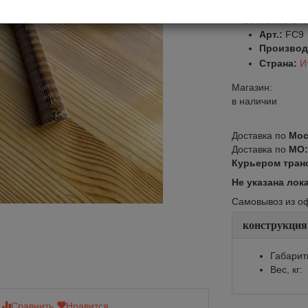
Оставить от
Арт.:
FC9
Производ
Страна:
И
Магазин:
в наличии
Доставка по
Мос
Доставка по
МО
Курьером тран
Не указана лок
Самовывоз из офи
конструкция
Габарит
Вес, кг:
Сравнить
Нравится
Сравнить
Нр