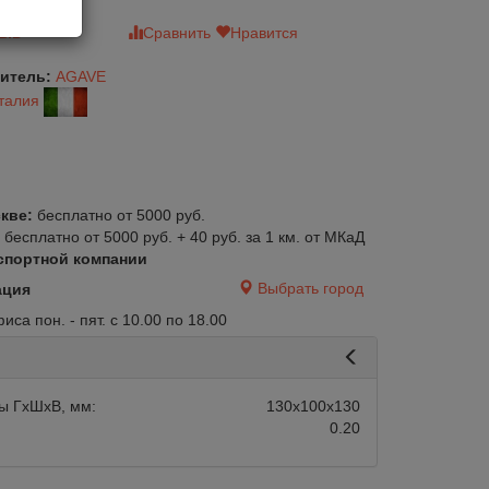
зыв
Сравнить
Нравится
итель:
AGAVE
талия
кве:
бесплатно от 5000 руб.
:
бесплатно от 5000 руб. + 40 руб. за 1 км. от МКаД
спортной компании
Выбрать город
ация
са пон. - пят. с 10.00 по 18.00
ы ГхШхВ, мм:
130х100х130
0.20
авится
Сравнить
Нравится