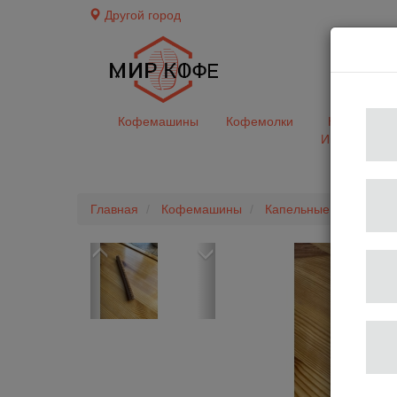
Другой город
доставк
Кофемашины
Кофемолки
Кофе&Чай
Ингредиент
Главная
Кофемашины
Капельные фильтрова
Previous
Next