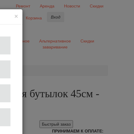
Ремонт
Аренда
Новости
Скидки
×
Вход
бранное
Корзина
ары
Разное
Альтернативное
Скидки
заваривание
та
ка для бутылок 45см -
gave
Быстрый заказ
ПРИНИМАЕМ К ОПЛАТЕ: