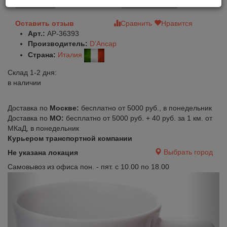
В корзину
Быстрый заказ
Оставить отзыв
Сравнить
Нравится
Арт.:
AP-36393
Производитель:
D’Ancap
Страна:
Италия
Склад 1-2 дня:
в наличии
Доставка по
Москве:
бесплатно от 5000 руб., в понедельник
Доставка по
МО:
бесплатно от 5000 руб. + 40 руб. за 1 км. от
МКаД, в понедельник
Курьером транспортной компании
Выбрать город
Не указана локация
Самовывоз из офиса пон. - пят. с 10.00 по 18.00
Previous
Next