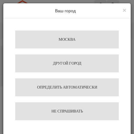
×
Ваш город
Вход
Главная
Кофемашины
Автоматические кофемашины
Кофемашина KAFFIT COM X500
МОСКВА
Каталог
Избранное
ДРУГОЙ ГОРОД
Сравнение
Корзина
ОПРЕДЕЛИТЬ АВТОМАТИЧЕСКИ
Кофемашина KAFFIT
НЕ СПРАШИВАТЬ
COM X500
309 990
319 990