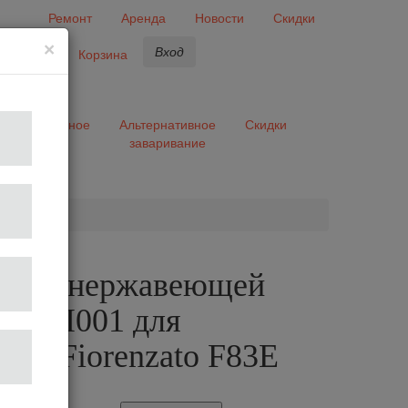
Ремонт
Аренда
Новости
Скидки
×
Вход
бранное
Корзина
ары
Разное
Альтернативное
Скидки
заваривание
та
а из нержавеющей
MP83I001 для
лки Fiorenzato F83E