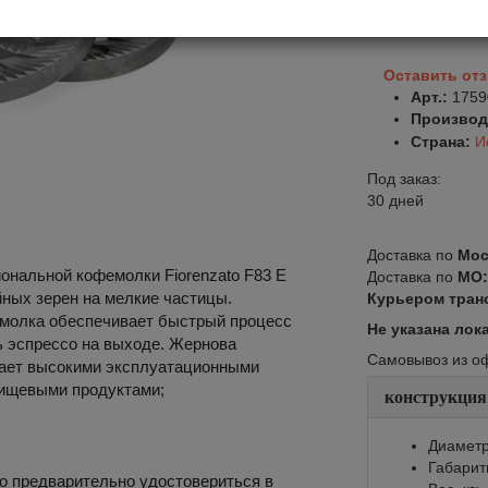
В корзину
Оставить от
Арт.:
1759
Производ
Страна:
И
Под заказ:
30 дней
Доставка по
Мос
ональной кофемолки Fiorenzato F83 E
Доставка по
МО
ных зерен на мелкие частицы.
Курьером тран
емолка обеспечивает быстрый процесс
Не указана лок
ь эспрессо на выходе. Жернова
Самовывоз из офи
дает высокими эксплуатационными
пищевыми продуктами;
конструкция
Диаметр
Габарит
о предварительно удостовериться в