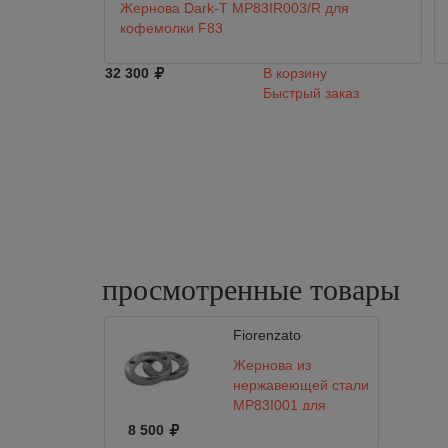
Жернова Dark-T MP83IR003/R для
кофемолки F83
32 300
В корзину
Быстрый заказ
просмотренные
товары
Fiorenzato
Жернова из
нержавеющей стали
MP83I001 для
кофемолки
8 500
Fiorenzato F83E