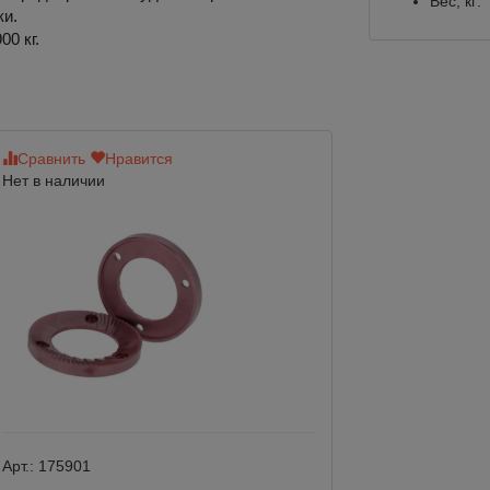
Вес, кг:
ки.
0 кг.
Сравнить
Нравится
Сравнить
Нр
Нет в наличии
Арт.:
Модель LB
Арт.:
175901