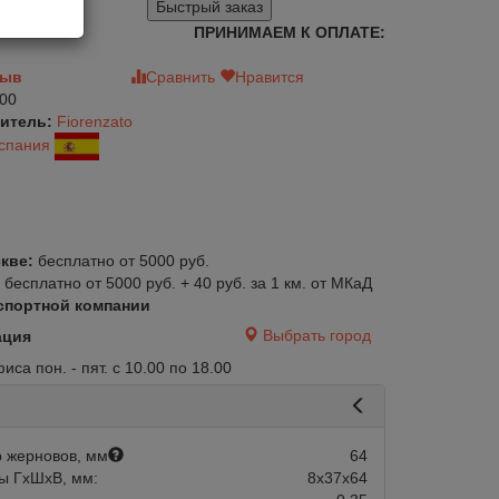
Быстрый заказ
ПРИНИМАЕМ К ОПЛАТЕ:
зыв
Сравнить
Нравится
00
итель:
Fiorenzato
спания
кве:
бесплатно от 5000 руб.
:
бесплатно от 5000 руб. + 40 руб. за 1 км. от МКаД
спортной компании
Выбрать город
ация
са пон. - пят. с 10.00 по 18.00
 жерновов, мм
64
ы ГхШхВ, мм:
8х37х64