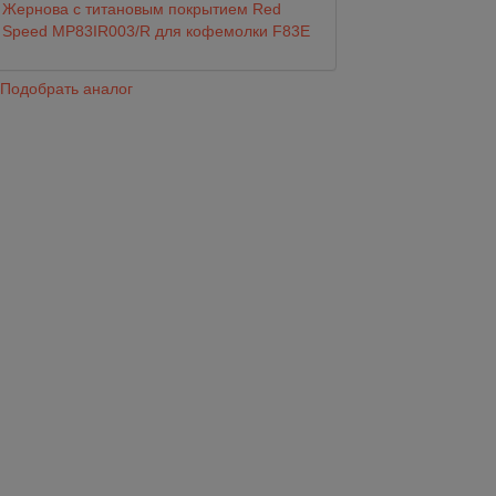
Жернова с титановым покрытием Red
Нок Бокс черный
Speed MP83IR003/R для кофемолки F83E
перекладиной по
9 600
Подобрать аналог