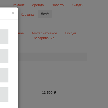
Ремонт
Аренда
Новости
Скидки
×
Вход
бранное
Корзина
ары
Разное
Альтернативное
Скидки
заваривание
та
13 500
отзыв