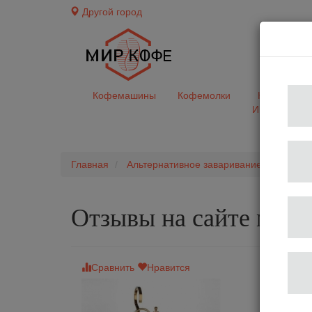
Другой город
доставк
Кофемашины
Кофемолки
Кофе&Чай
Ингредиент
Главная
Альтернативное заваривание
Сифон
Отзывы на сайте мир
Сравнить
Нравится
Сифон б