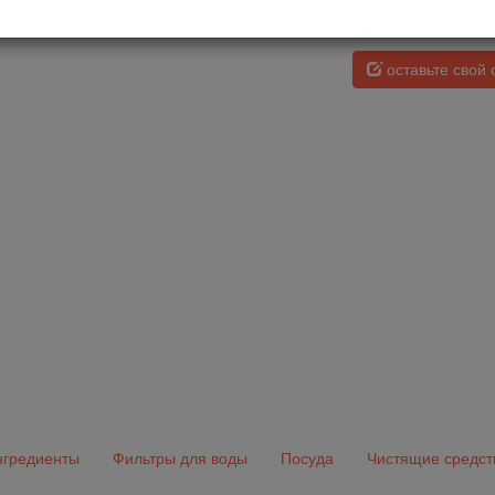
щность, Вт
ъем резервуара для воды, л
оставьте свой 
гредиенты
Фильтры для воды
Посуда
Чистящие средст