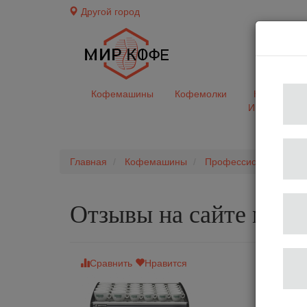
Другой город
доставк
Кофемашины
Кофемолки
Кофе&Чай
Ингредиент
Главная
Кофемашины
Профессиональные 
Отзывы на сайте мир
Сравнить
Нравится
Професси
Ко
Ти