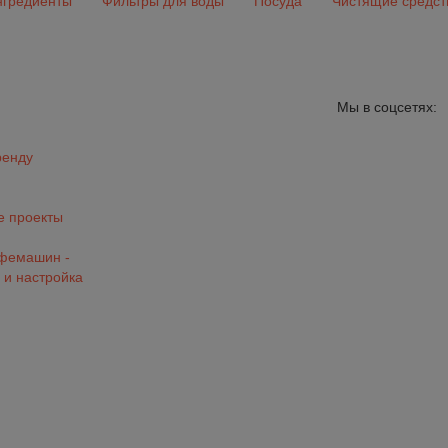
гредиенты
Фильтры для воды
Посуда
Чистящие средст
Мы в соцсетях:
ренду
 проекты
офемашин -
 и настройка