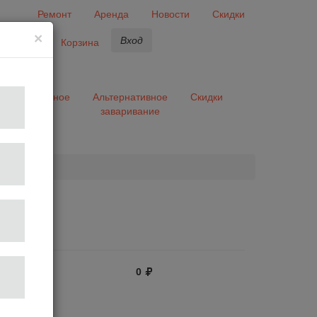
Ремонт
Аренда
Новости
Скидки
×
Вход
бранное
Корзина
ары
Разное
Альтернативное
Скидки
заваривание
та
0
50
ектронная