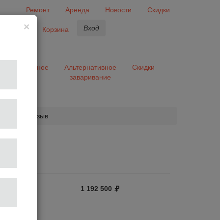
Ремонт
Аренда
Новости
Скидки
×
Вход
бранное
Корзина
ары
Разное
Альтернативное
Скидки
заваривание
та
обавить отзыв
1 192 500
3
автомат