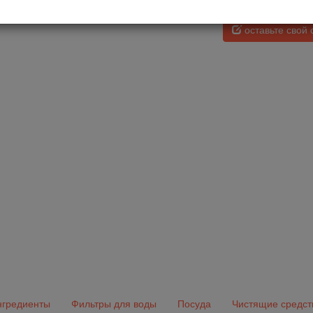
щность, Вт
оставьте свой 
гредиенты
Фильтры для воды
Посуда
Чистящие средст