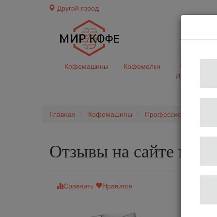
Другой город
доставк
Кофемашины
Кофемолки
Кофе&Чай
Ингредиент
Главная
Кофемашины
Профессиональные 
Отзывы на сайте мир
Сравнить
Нравится
Кофемаши
Ко
Ти