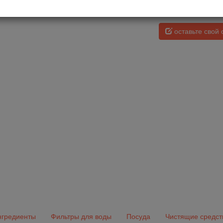
щность, Вт
ъем резервуара для воды, л
оставьте свой 
гредиенты
Фильтры для воды
Посуда
Чистящие средст