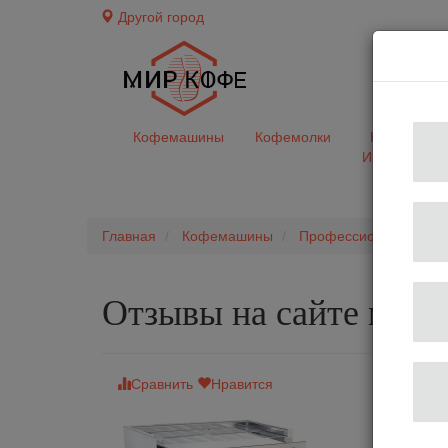
Другой город
доставк
Кофемашины
Кофемолки
Кофе&Чай
Ингредиент
Главная
Кофемашины
Профессиональные 
Отзывы на сайте мир
Сравнить
Нравится
Кофемаш
Ко
Ти