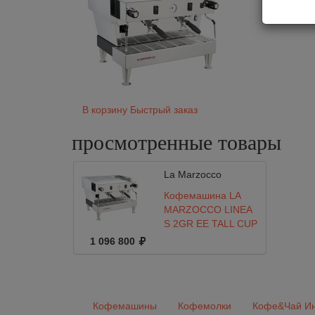
Мо
Об
В корзину
Быстрый заказ
просмотренные
товары
La Marzocco
Кофемашина LA
MARZOCCO LINEA
S 2GR EE TALL CUP
220V CE+ HL
1 096 800
Кофемашины
Кофемолки
Кофе&Чай Ин