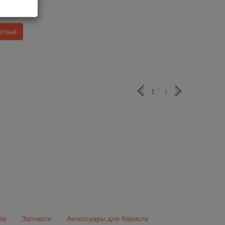
3600
7
отзыв
1
1
ва
Запчасти
Аксессуары для бариста