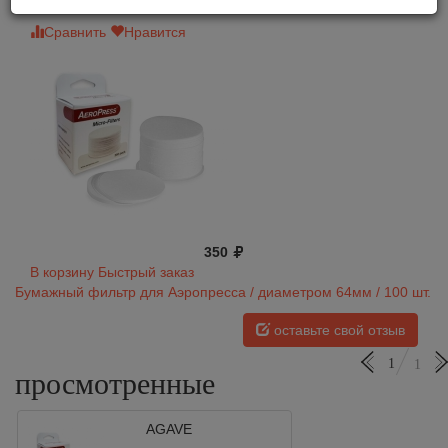
Сравнить
Нравится
350
В корзину
Быстрый заказ
Бумажный фильтр для Аэропресса / диаметром 64мм / 100 шт.
оставьте свой отзыв
1
1
просмотренные
AGAVE