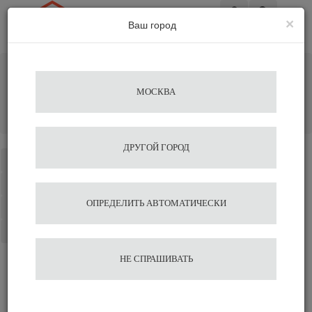
×
Ваш город
Вход
Главная
Альтернативное заваривание
Бумажные фильтры
МОСКВА
Бумажный фильтр для Аэропресса / диаметром 64мм / 100
шт.
Добавить отзыв
ДРУГОЙ ГОРОД
Каталог
Избранное
ОПРЕДЕЛИТЬ АВТОМАТИЧЕСКИ
Сравнение
Корзина
НЕ СПРАШИВАТЬ
Отзывы на сайте миркофе