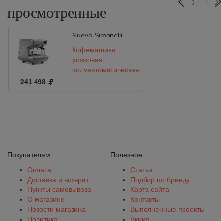
1
1
просмотренные
Nuova Simonelli
Кофемашина
рожковая
полуавтоматическая
Nuova Simonelli
241 498
Appia LIFE 1gr S
220V metallic
grey+high groups
Покупателям
Полезное
Оплата
Статьи
Доставка и возврат
Подбор по бренду
Пункты самовывоза
Карта сайта
О магазине
Контакты
Новости магазина
Выполненные проекты
Политика
Акция