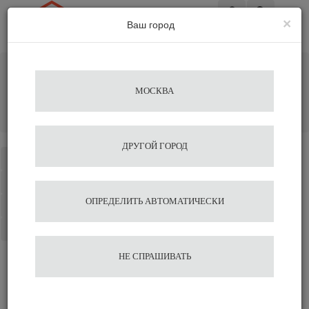
×
Ваш город
Вход
Главная
Кофемашины
Профессиональные кофемашины
МОСКВА
Кофемашина рожковая полуавтоматическая Nuova
Simonelli Appia LIFE 1gr S 220V metallic grey+high groups
Добавить отзыв
ДРУГОЙ ГОРОД
Каталог
Избранное
ОПРЕДЕЛИТЬ АВТОМАТИЧЕСКИ
Сравнение
Корзина
НЕ СПРАШИВАТЬ
Отзывы на сайте миркофе