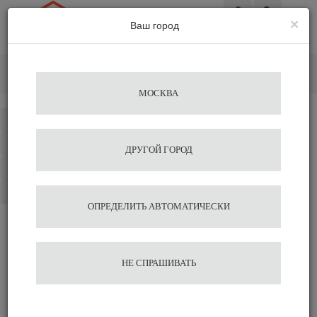
×
Ваш город
Вход
Главная
Кофе&Чай Ингредиенты
Сухие ингредиенты
WMF
МОСКВА
Каталог
Избранное
ДРУГОЙ ГОРОД
Сравнение
Корзина
ОПРЕДЕЛИТЬ АВТОМАТИЧЕСКИ
НЕ СПРАШИВАТЬ
Сухие ингредиенты WMF