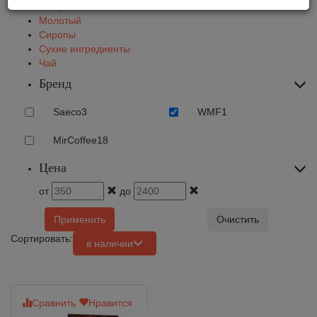
В зернах
Молотый
Сиропы
Сухие ингредиенты
Чай
Бренд
Saeco
3
WMF
1
MirCoffee
18
Цена
от
до
Применить
Очистить
Сортировать:
в наличии
Сравнить
Нравится