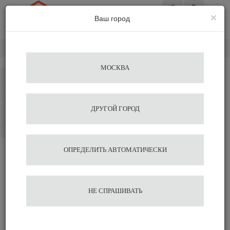
×
Ваш город
Вход
Главная
Запчасти
Портафильтр
AGAVE
МОСКВА
Каталог
Избранное
ДРУГОЙ ГОРОД
Сравнение
Корзина
ОПРЕДЕЛИТЬ АВТОМАТИЧЕСКИ
НЕ СПРАШИВАТЬ
Портафильтр AGAVE
Сменные фильтры