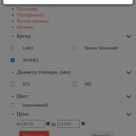
Жернова для кофемолок
Прокладки
Портафильтр
Фильтр-корзины
Бункеры
Бренд
Lelit
3
Nuova Simonelli
2
AGAVE
1
Диаметр темпера, (мм)
57
1
58
1
Цвет
коричневый
1
Цена
от
до