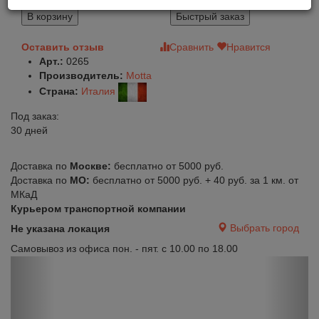
3 104
В корзину
Быстрый заказ
Оставить отзыв
Сравнить
Нравится
Арт.:
0265
Производитель:
Motta
Страна:
Италия
Под заказ:
30 дней
Доставка по
Москве:
бесплатно от 5000 руб.
Доставка по
МО:
бесплатно от 5000 руб. + 40 руб. за 1 км. от
МКаД
Курьером транспортной компании
Выбрать город
Не указана локация
Самовывоз из офиса пон. - пят. с 10.00 по 18.00
Previous
Next