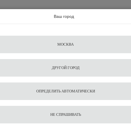
а по всей россии
Ваш город
Поиск
Сравнение
Из
Фильтры
Посуда
Чистящие
Запчасти
Аксессу
МОСКВА
ы
для
средства
для
воды
барис
ДРУГОЙ ГОРОД
.7 см.
1
4
Ложка д
ОПРЕДЕЛИТЬ АВТОМАТИЧЕСКИ
НЕ СПРАШИВАТЬ
Оставить от
Арт.:
0200
Производ