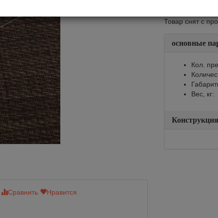
Страна:
К
Товар снят с пр
основные па
Кол. пре
Количес
Габарит
Вес, кг:
Конструкци
Сравнить
Нравится
Сравнить
Нр