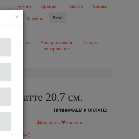
Ремонт
Аренда
Новости
Скидки
×
Вход
бранное
Корзина
ары
Разное
Альтернативное
Скидки
заваривание
та
ля латте 20.7 см.
ПРИНИМАЕМ К ОПЛАТЕ:
зыв
Сравнить
Нравится
A
итель:
AGAVE