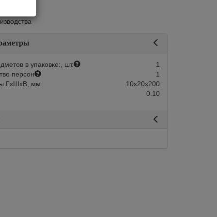
итай
оизводства
раметры
дметов в упаковке:, шт.
1
тво персон
1
ы ГхШхВ, мм:
10х20х200
0.10
я
авится
Сравнить
Нравится