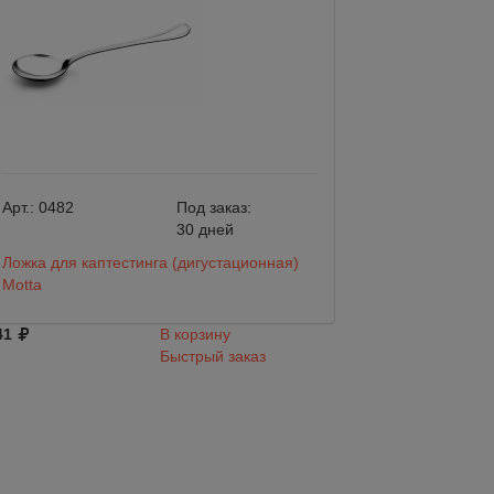
Арт.:
0482
Под заказ:
Арт.:
0200
30 дней
Ложка для каптестинга (дигустационная)
Ложка для Латте 
Motta
941
41
В корзину
Быстрый заказ