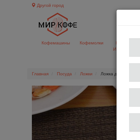
Другой город
доставк
Кофемашины
Кофемолки
Кофе&Чай
Ингредиент
Главная
Посуда
Ложки
Ложка для латте 20