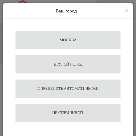
×
Ваш город
Вход
Каталог
Избранное
МОСКВА
Сравнение
Корзина
ДРУГОЙ ГОРОД
Насадка к швабре
ОПРЕДЕЛИТЬ АВТОМАТИЧЕСКИ
Easywring Turbo 2
1 505
НЕ СПРАШИВАТЬ
В корзину
Быстрый заказ
Оставить отзыв
Сравнить
Нравится
Арт.:
Ker13054