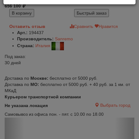
656 100
В корзину
Быстрый заказ
Оставить отзыв
Сравнить
Нравится
Арт.:
194437
Производитель:
Sanremo
Страна:
Италия
Под заказ:
30 дней
Доставка по
Москве:
бесплатно от 5000 руб.
Доставка по
МО:
бесплатно от 5000 руб. + 40 руб. за 1 км. от
МКаД
Курьером транспортной компании
Выбрать город
Не указана локация
Самовывоз из офиса пон. - пят. с 10.00 по 18.00
Previous
Next